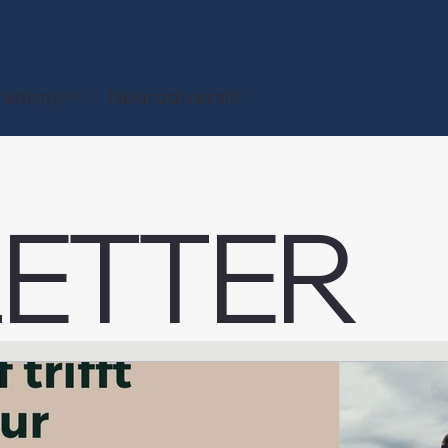
cademy
Neurodiversität
Blog
ETTER