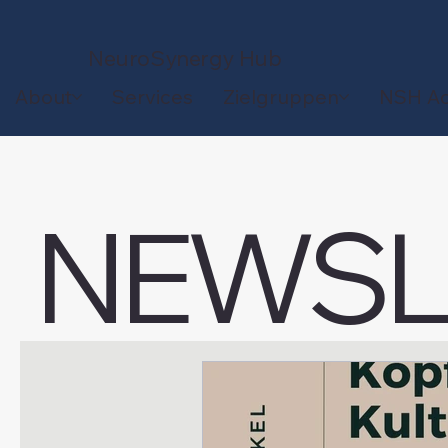
NeuroSynergy
Hub
About
Services
Zielgruppen
NSH A
NEWSL