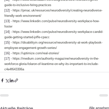
guide-to-inclusive-hiring-practices
[12] - 
https://pmac.uk/resources/neurodiversity/creating-neurodiverse-
friendly-work-environment/
[13] - 
https://www.linkedin.com/pulse/neurodiversity-workplace-how-
foster
[14] - 
https://www.linkedin.com/pulse/neurodiversity-workplace-candid-
guide-getting-started-joffe-cpacc
[15] - 
https://disabilityin.org/resource/neurodiversity-at-work-playbook-
employee-engagement-growth-series/
[16] - 
https://uptimize.com/real-stories/
[17] - 
https://medium.com/authority-magazine/neurodiversity-in-the-
workforce-gloria-folaron-of-leantime-on-why-its-important-to-include-
c4e4f643306a
Alle ansehen
Aktuelle Beiträge