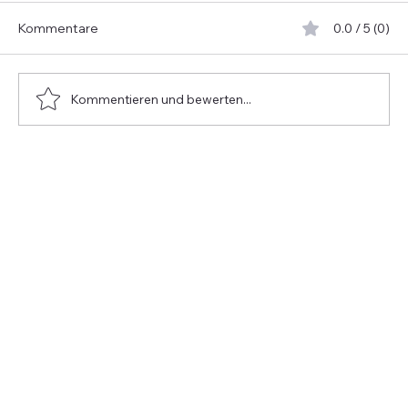
Kommentare
0.0 / 5 (0)
Kommentieren und bewerten...
Zeit zum Umdenken: Warum wir Stress
am Arbeitsplatz neu definieren müssen