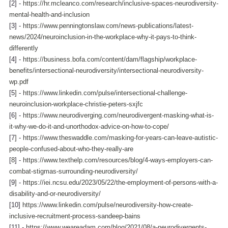
[2] - 
https://hr.mcleanco.com/research/inclusive-spaces-neurodiversity-
mental-health-and-inclusion
[3] - 
https://www.penningtonslaw.com/news-publications/latest-
news/2024/neuroinclusion-in-the-workplace-why-it-pays-to-think-
differently
[4] - 
https://business.bofa.com/content/dam/flagship/workplace-
benefits/intersectional-neurodiversity/intersectional-neurodiversity-
wp.pdf
[5
]
 - 
https://www.linkedin.com/pulse/intersectional-challenge-
neuroinclusion-workplace-christie-peters-sxjfc
[6
]
 - 
https://www.neurodiverging.com/neurodivergent-masking-what-is-
it-why-we-do-it-and-unorthodox-advice-on-how-to-cope/
[7
]
 - 
https://www.theswaddle.com/masking-for-years-can-leave-autistic-
people-confused-about-who-they-really-are
[
8
] - 
https://www.texthelp.com/resources/blog/4-ways-employers-can-
combat-stigmas-surrounding-neurodiversity/
[9
]
 - 
https://iei.ncsu.edu/2023/05/22/the-employment-of-persons-with-a-
disability-and-or-neurodiversity/
[10] 
https://www.linkedin.com/pulse/neurodiversity-how-create-
inclusive-recruitment-process-sandeep-bains
[11] - 
https://www.weareadam.com/blog/2021/08/a-neurodivergents-