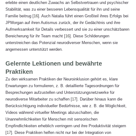
erlebte einen deutlichen Zuwachs an Selbstvertrauen und psychischer 
Stabilität, was zu einer besseren Lebensqualität für ihn und seine 
Familie beitrug [
16
]. Auch Natalia führt einen Großteil ihres Erfolgs bei 
JPMorgan auf ihren Autismus zurück, der ihr Gedächtnis und ihre 
Aufmerksamkeit für Details verbessert und sie zu einer unschätzbaren 
Bereicherung für ihr Team macht [
16
]. Diese Schilderungen 
unterstreichen das Potenzial neurodiverser Menschen, wenn sie 
angemessen unterstützt werden.
Gelernte Lektionen und bewährte 
Praktiken
Zu den wirksamen Praktiken der Neuroinklusion gehört es, klare 
Erwartungen zu formulieren, z. B. detaillierte Tagesordnungen für 
Besprechungen aufzustellen und Unterstützungsnetzwerke für 
neurodiverse Mitarbeiter zu schaffen [
17
]. Darüber hinaus kann die 
Berücksichtigung individueller Bedürfnisse, wie z. B. die Möglichkeit, 
Videos während virtueller Meetings abzuschalten, die 
Unannehmlichkeiten für Menschen mit sensorischen 
Empfindlichkeiten erheblich verringern und ihre Produktivität steigern 
[
17
]. Diese Praktiken helfen nicht nur bei der Integration von 