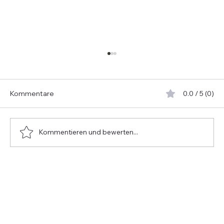
Kommentare
0.0 / 5 (0)
Kommentieren und bewerten...
Zeit zum Umdenken: Warum wir Stress
am Arbeitsplatz neu definieren müssen