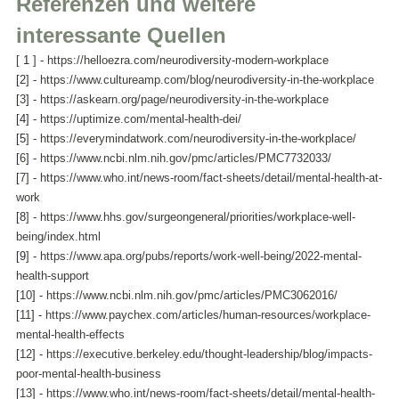
Referenzen und weitere 
interessante Quellen
[
 1 
]
 - 
https://helloezra.com/neurodiversity-modern-workplace
[2
]
 - 
https://www.cultureamp.com/blog/neurodiversity-in-the-workplace
[
3
] - 
https://askearn.org/page/neurodiversity-in-the-workplace
[4] - 
https://uptimize.com/mental-health-dei/
[5
]
 - 
https://everymindatwork.com/neurodiversity-in-the-workplace/
[
6
] - 
https://www.ncbi.nlm.nih.gov/pmc/articles/PMC7732033/
[
7
]
 - 
https://www.who.int/news-room/fact-sheets/detail/mental-health-at-
work
[8
]
 - 
https://www.hhs.gov/surgeongeneral/priorities/workplace-well-
being/index.html
[9
]
 - 
https://www.apa.org/pubs/reports/work-well-being/2022-mental-
health-support
[
10
] - 
https://www.ncbi.nlm.nih.gov/pmc/articles/PMC3062016/
[
11
] - 
https://www.paychex.com/articles/human-resources/workplace-
mental-health-effects
[
12
] - 
https://executive.berkeley.edu/thought-leadership/blog/impacts-
poor-mental-health-business
[
13
] - 
https://www.who.int/news-room/fact-sheets/detail/mental-health-