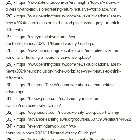
[25] - 
https://www2.deloitte.com/us/en/insights/topics/value-of-
diversity-and-inclusion/creating-neuroinclusive-workplace.html
[26] - 
https://www.penningtonslaw.com/news-publications/latest-
news/2024/neuroinclusion-in-the-workplace-why-it-pays-to-think-
differently
[27] - 
https://everymindatwork.com/wp-
content/uploads/2021/11/Neurodiversity-Guide.pdf
[28] - 
https://www.headspringexecutive.com/neurodiversity-the-
benefits-of-building-a-neuroinclusive-workplace/
[29] - 
https://www.penningtonslaw.com/news-publications/latest-
news/2024/neuroinclusion-in-the-workplace-why-it-pays-to-think-
differently
[30] - 
https://hbr.org/2017/05/neurodiversity-as-a-competitive-
advantage
[31] - 
https://theewgroup.com/us/diversity-inclusion-
training/neurodiversity-training/
[32] - 
https://cognassist.com/neurodiversity-workplace-training/
[33] - 
https://advancelearning.swe.org/courses/53739/webinars/44622
[34] - 
https://everymindatwork.com/wp-
content/uploads/2021/11/Neurodiversity-Guide.pdf
[35] - 
https://www2.deloitte.com/us/en/insights/topics/value-of-