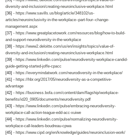
diversity-and-inclusion/creating-neuroinclusive-workplace.html
[36] - 
https://www.savills.us/blog/article/348102/us-
articles/neuroinclusivity-in-the-workplace--part-four--change-
management.aspx
[37] - 
https://www.greatplacetowork.com/resources/blog/how-to-build-
and-support-neurodiversity-in-the-workplace
[38] - 
https://www2.deloitte.com/us/en/insights/topics/value-of-
diversity-and-inclusion/creating-neuroinclusive-workplace.html
[39] - 
https://www.linkedin.com/pulse/neurodiversity-workplace-candid-
guide-getting-started-joffe-cpacc
[40] - 
https://everymindatwork.com/neurodiversity-in-the-workplace/
[41] - 
https://hbr.org/2017/05/neurodiversity-as-a-competitive-
advantage
[42] - 
https://business.bofa.com/content/dam/flagship/workplace-
benefits/id20_0905/documents/neurodiversity.pdf
[43] - 
https://www.linkedin.com/pulse/embracing-neurodiversity-
workplace-call-action-teague-edd-acc-xuiwe
[44] - 
https://www.linkedin.com/pulse/normalizing-neurodiversity-
workplace-call-leaders-boudreau-cpwa
[45] - 
https://www.cipd.org/en/knowledge/guides/neuroinclusion-work/