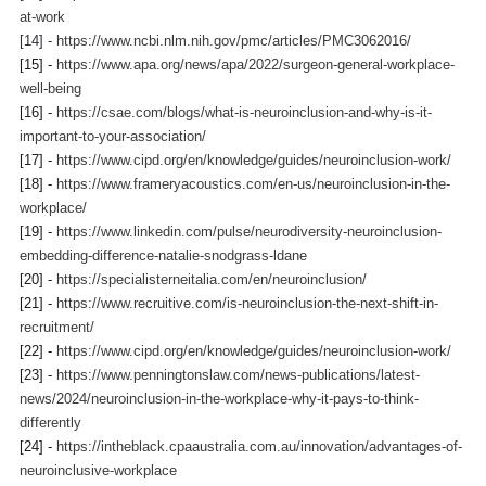
at-work
[14] - 
https://www.ncbi.nlm.nih.gov/pmc/articles/PMC3062016/
[15] - 
https://www.apa.org/news/apa/2022/surgeon-general-workplace-
well-being
[16] - 
https://csae.com/blogs/what-is-neuroinclusion-and-why-is-it-
important-to-your-association/
[17] - 
https://www.cipd.org/en/knowledge/guides/neuroinclusion-work/
[18] - 
https://www.frameryacoustics.com/en-us/neuroinclusion-in-the-
workplace/
[19] - 
https://www.linkedin.com/pulse/neurodiversity-neuroinclusion-
embedding-difference-natalie-snodgrass-ldane
[20] - 
https://specialisterneitalia.com/en/neuroinclusion/
[21] - 
https://www.recruitive.com/is-neuroinclusion-the-next-shift-in-
recruitment/
[22] - 
https://www.cipd.org/en/knowledge/guides/neuroinclusion-work/
[23] - 
https://www.penningtonslaw.com/news-publications/latest-
news/2024/neuroinclusion-in-the-workplace-why-it-pays-to-think-
differently
[24] - 
https://intheblack.cpaaustralia.com.au/innovation/advantages-of-
neuroinclusive-workplace